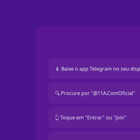
📱 Baixe o app Telegram no seu disp
🔍 Procure por "@11A.ComOficial"
👆 Toque em "Entrar" ou "Join"