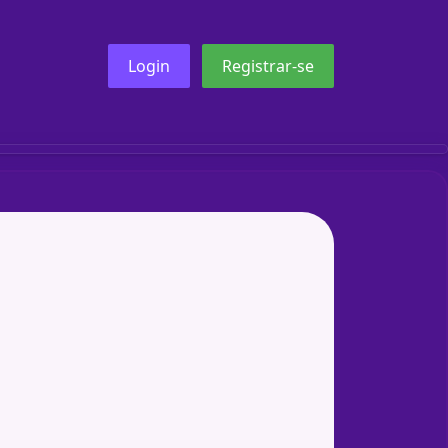
Login
Registrar-se