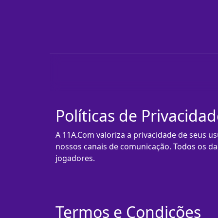
Políticas de Privacida
A 11A.Com valoriza a privacidade de seus u
nossos canais de comunicação. Todos os dad
jogadores.
Termos e Condições