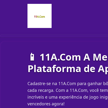
📱 11A.Com A Me
Plataforma de A
Cadastre-se na 11A.Com para ganhar b
cada recarga. Com a 11A.Com, você te
incríveis e uma experiência de jogo inig
vencedores agora!