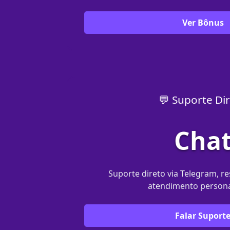
Ver Bônus
💬 Suporte Di
Cha
Suporte direto via Telegram, r
atendimento persona
Falar Suport