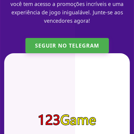
você tem acesso a promoções incríveis e uma
experiência de jogo inigualável. Junte-se aos
vencedores agora!
SEGUIR NO TELEGRAM