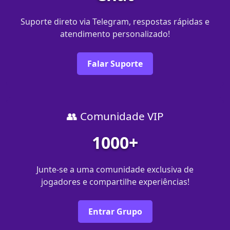
Suporte direto via Telegram, respostas rápidas e
atendimento personalizado!
Falar Suporte
👥 Comunidade VIP
1000+
Junte-se a uma comunidade exclusiva de
jogadores e compartilhe experiências!
Entrar Grupo