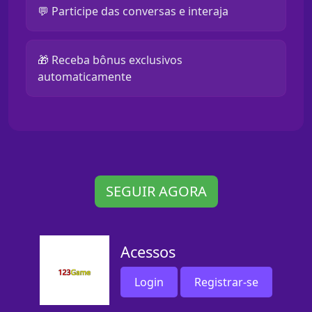
💬 Participe das conversas e interaja
🎁 Receba bônus exclusivos
automaticamente
SEGUIR AGORA
Acessos
Login
Registrar-se