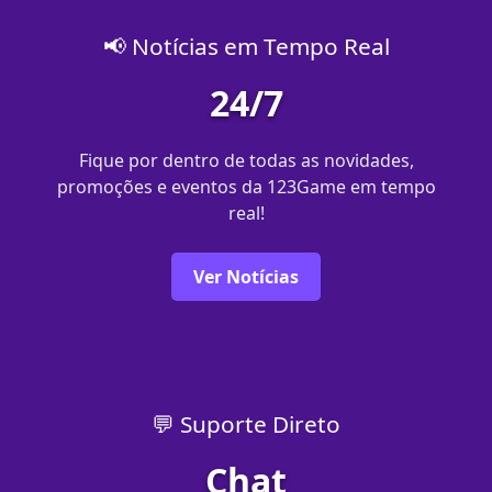
📢 Notícias em Tempo Real
24/7
Fique por dentro de todas as novidades,
promoções e eventos da 123Game em tempo
real!
Ver Notícias
💬 Suporte Direto
Chat