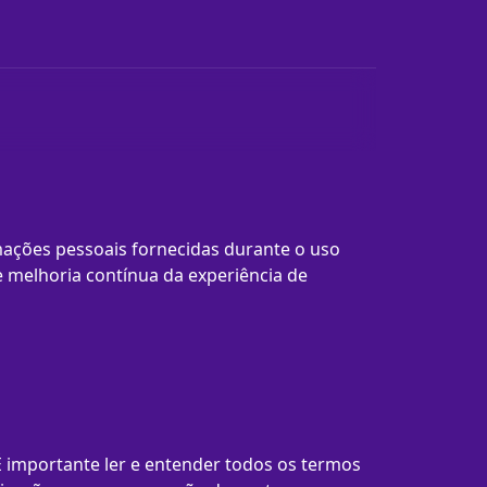
mações pessoais fornecidas durante o uso
e melhoria contínua da experiência de
 importante ler e entender todos os termos