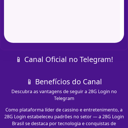
📱 Canal Oficial no Telegram!
📱 Benefícios do Canal
Descubra as vantagens de seguir a 28G Login no
Telegram
Como plataforma líder de cassino e entretenimento, a
28G Login estabeleceu padrões no setor — a 28G Login
Brasil se destaca por tecnologia e conquistas de