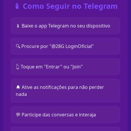
📱 Como Seguir no Telegram
📱 Baixe o app Telegram no seu dispositivo
🔍 Procure por "@28G LoginOficial"
👆 Toque em "Entrar" ou "Join"
🔔 Ative as notificações para não perder
nada
💬 Participe das conversas e interaja