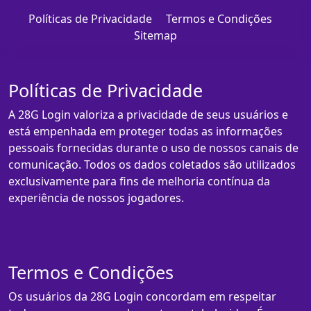
Políticas de Privacidade
Termos e Condições
Sitemap
Políticas de Privacidade
A 28G Login valoriza a privacidade de seus usuários e
está empenhada em proteger todas as informações
pessoais fornecidas durante o uso de nossos canais de
comunicação. Todos os dados coletados são utilizados
exclusivamente para fins de melhoria contínua da
experiência de nossos jogadores.
Termos e Condições
Os usuários da 28G Login concordam em respeitar