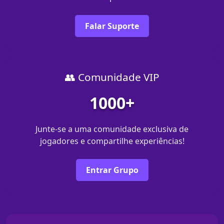
Falar Suporte
👥 Comunidade VIP
1000+
Junte-se a uma comunidade exclusiva de
jogadores e compartilhe experiências!
Entrar Grupo