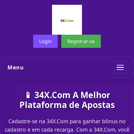
Login
Registrar-se
Menu
📱 34X.Com A Melhor
Plataforma de Apostas
Cadastre-se na 34X.Com para ganhar bônus no
cadastro e em cada recarga. Com a 34X.Com, você