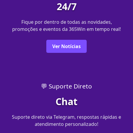
24/7
Fique por dentro de todas as novidades,
promoções e eventos da 365Win em tempo real!
Ver Notícias
💬 Suporte Direto
Chat
Suporte direto via Telegram, respostas rápidas e
atendimento personalizado!