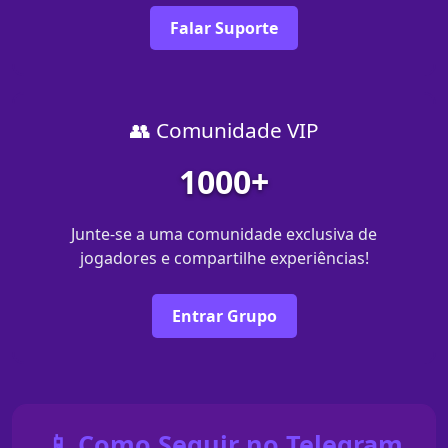
Falar Suporte
👥 Comunidade VIP
1000+
Junte-se a uma comunidade exclusiva de
jogadores e compartilhe experiências!
Entrar Grupo
📱 Como Seguir no Telegram