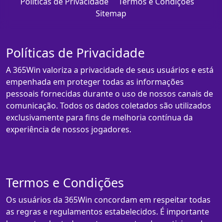
Políticas de Privacidade
Termos e Condições
Sitemap
Políticas de Privacidade
A 365Win valoriza a privacidade de seus usuários e está
empenhada em proteger todas as informações
pessoais fornecidas durante o uso de nossos canais de
comunicação. Todos os dados coletados são utilizados
exclusivamente para fins de melhoria contínua da
experiência de nossos jogadores.
Termos e Condições
Os usuários da 365Win concordam em respeitar todas
as regras e regulamentos estabelecidos. É importante