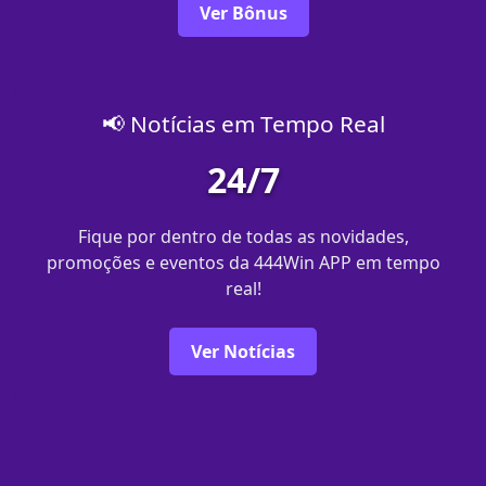
Ver Bônus
📢 Notícias em Tempo Real
24/7
Fique por dentro de todas as novidades,
promoções e eventos da 444Win APP em tempo
real!
Ver Notícias