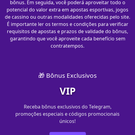
bônus. Em seguida, você poderá aproveitar todo o
potencial do valor extra em apostas esportivas, jogos
de cassino ou outras modalidades oferecidas pelo site.
É importante ler os termos e condições para verificar
requisitos de apostas e prazos de validade do bônus,
garantindo que você aproveite cada benefício sem
contratempos.
🎁 Bônus Exclusivos
VIP
Receba bônus exclusivos do Telegram,
promoções especiais e códigos promocionais
únicos!