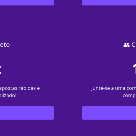
reto
👥 
t
espostas rápidas e
Junte-se a uma com
lizado!
compa
e