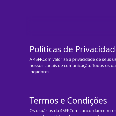
Políticas de Privacida
A 45FF.Com valoriza a privacidade de seus 
nossos canais de comunicação. Todos os dad
jogadores.
Termos e Condições
Os usuários da 45FF.Com concordam em resp