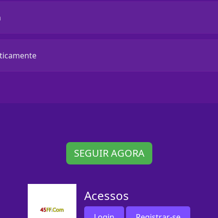
a
aticamente
SEGUIR AGORA
Acessos
Login
Registrar-se