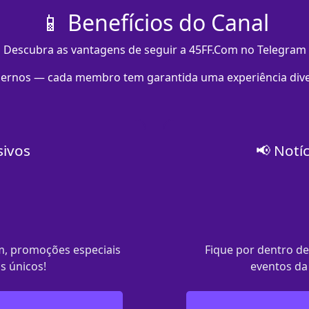
📱 Benefícios do Canal
Descubra as vantagens de seguir a 45FF.Com no Telegram
dernos — cada membro tem garantida uma experiência dive
sivos
📢 Notí
m, promoções especiais
Fique por dentro d
s únicos!
eventos da