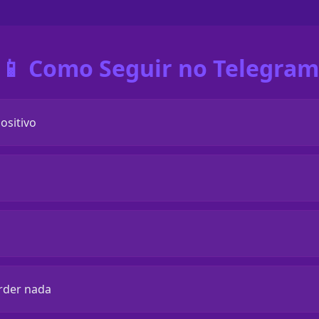
📱 Como Seguir no Telegram
ositivo
erder nada