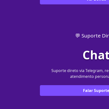
💬 Suporte Di
Cha
Suporte direto via Telegram, r
atendimento persona
Falar Suport