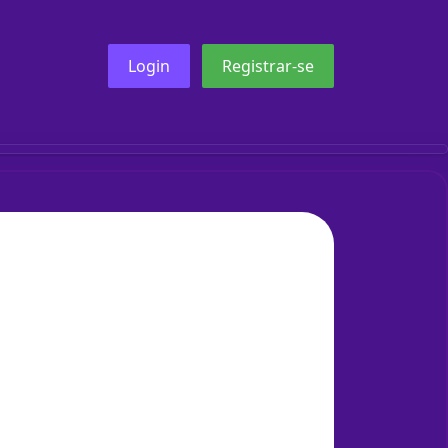
Login
Registrar-se