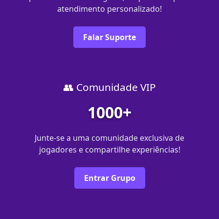
atendimento personalizado!
Falar Suporte
👥 Comunidade VIP
1000+
Junte-se a uma comunidade exclusiva de
jogadores e compartilhe experiências!
Entrar Grupo