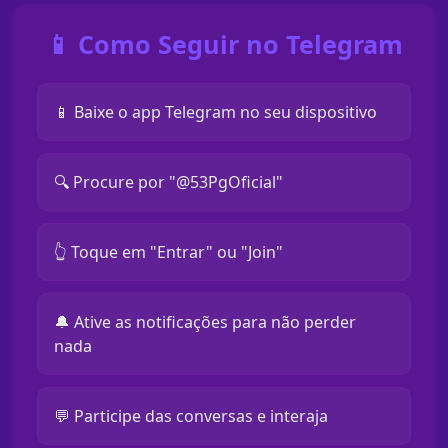
📱 Como Seguir no Telegram
📱 Baixe o app Telegram no seu dispositivo
🔍 Procure por "@53PgOficial"
👆 Toque em "Entrar" ou "Join"
🔔 Ative as notificações para não perder
nada
💬 Participe das conversas e interaja