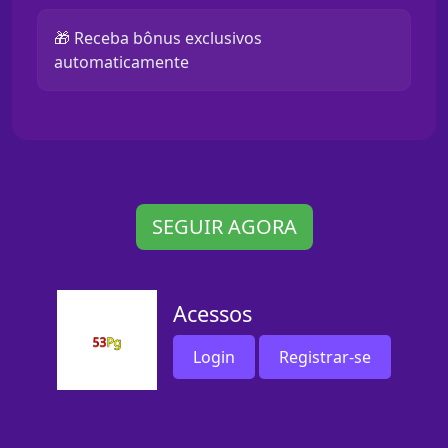
🎁 Receba bônus exclusivos
automaticamente
SEGUIR AGORA
Acessos
Login
Registrar-se