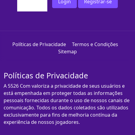
Login
Registrar-se
Políticas de Privacidade
Termos e Condições
Sitemap
Políticas de Privacidade
A 5526 Com valoriza a privacidade de seus usuários e
está empenhada em proteger todas as informações
pessoais fornecidas durante o uso de nossos canais de
comunicação. Todos os dados coletados são utilizados
exclusivamente para fins de melhoria contínua da
experiência de nossos jogadores.