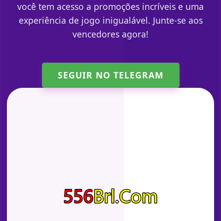
você tem acesso a promoções incríveis e uma
experiência de jogo inigualável. Junte-se aos
vencedores agora!
SEGUIR NO TELEGRAM