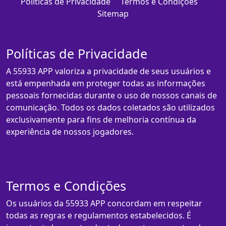
Políticas de Privacidade
Termos e Condições
Sitemap
Políticas de Privacidade
A 55933 APP valoriza a privacidade de seus usuários e
está empenhada em proteger todas as informações
pessoais fornecidas durante o uso de nossos canais de
comunicação. Todos os dados coletados são utilizados
exclusivamente para fins de melhoria contínua da
experiência de nossos jogadores.
Termos e Condições
Os usuários da 55933 APP concordam em respeitar
todas as regras e regulamentos estabelecidos. É