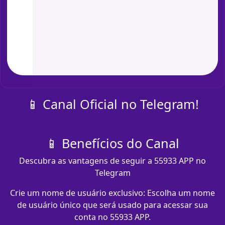
📱 Canal Oficial no Telegram!
📱 Benefícios do Canal
Descubra as vantagens de seguir a 55933 APP no
Telegram
Crie um nome de usuário exclusivo: Escolha um nome
de usuário único que será usado para acessar sua
conta no 55933 APP.