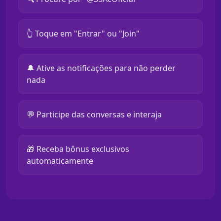
👆 Toque em "Entrar" ou "Join"
🔔 Ative as notificações para não perder
nada
💬 Participe das conversas e interaja
🎁 Receba bônus exclusivos
automaticamente