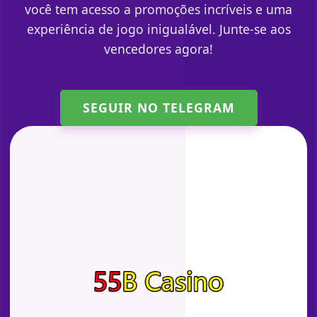
você tem acesso a promoções incríveis e uma
experiência de jogo inigualável. Junte-se aos
vencedores agora!
SEGUIR NO TELEGRAM