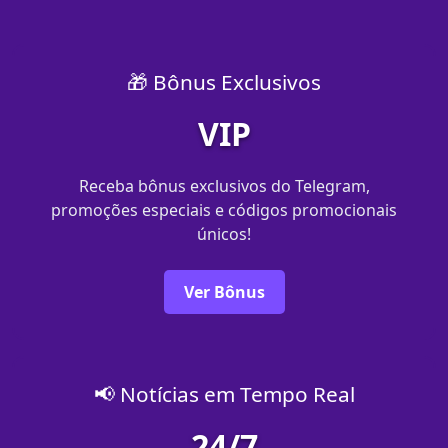
🎁 Bônus Exclusivos
VIP
Receba bônus exclusivos do Telegram,
promoções especiais e códigos promocionais
únicos!
Ver Bônus
📢 Notícias em Tempo Real
24/7