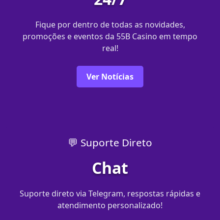
Fique por dentro de todas as novidades,
promoções e eventos da 55B Casino em tempo
real!
Ver Notícias
💬 Suporte Direto
Chat
Suporte direto via Telegram, respostas rápidas e
atendimento personalizado!