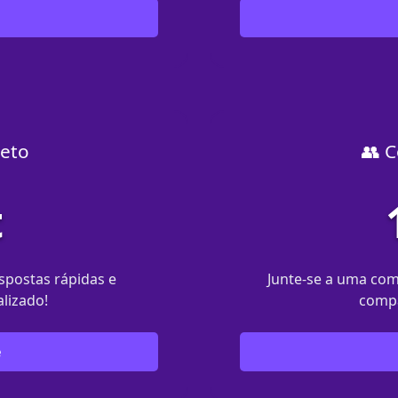
reto
👥 
t
espostas rápidas e
Junte-se a uma com
lizado!
compa
e