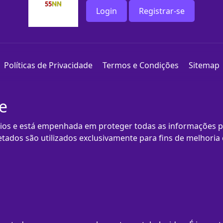
Login
Registrar-se
Políticas de Privacidade
Termos e Condições
Sitemap
de
ários e está empenhada em proteger todas as informações p
tados são utilizados exclusivamente para fins de melhoria