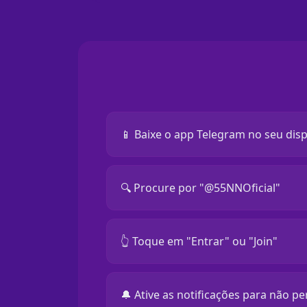
📱 Baixe o app Telegram no seu disp
🔍 Procure por "@55NNOficial"
👆 Toque em "Entrar" ou "Join"
🔔 Ative as notificações para não p