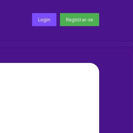
Login
Registrar-se