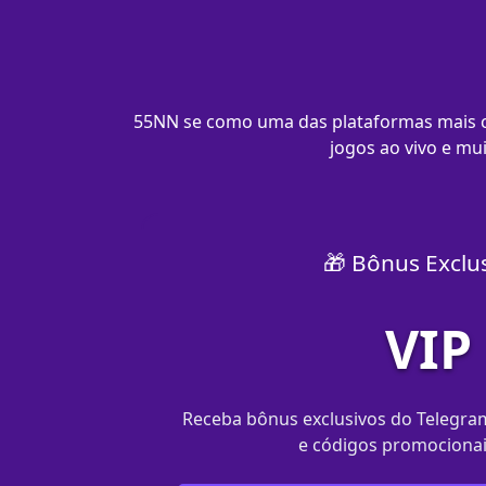
55NN se como uma das plataformas mais com
jogos ao vivo e mu
🎁 Bônus Exclu
VIP
Receba bônus exclusivos do Telegra
e códigos promocionai