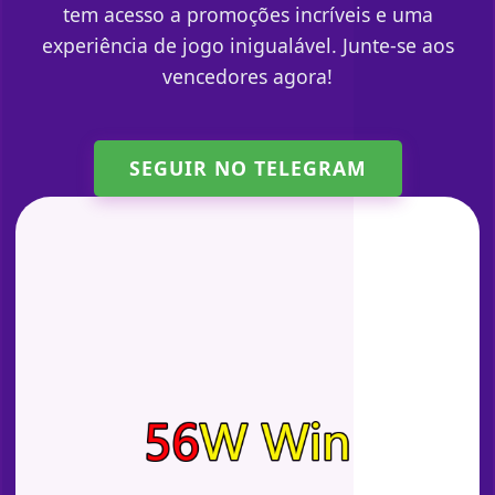
tem acesso a promoções incríveis e uma
experiência de jogo inigualável. Junte-se aos
vencedores agora!
SEGUIR NO TELEGRAM