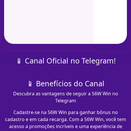
📱 Canal Oficial no Telegram!
📱 Benefícios do Canal
Descubra as vantagens de seguir a 56W Win no
Telegram
Cadastre-se na 56W Win para ganhar bônus no
cadastro e em cada recarga. Com a 56W Win, você tem
acesso a promoções incríveis e uma experiência de