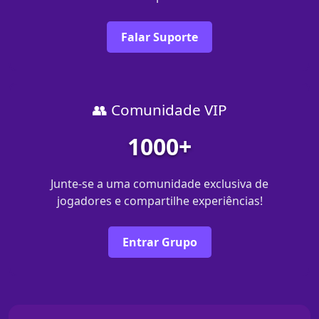
Falar Suporte
👥 Comunidade VIP
1000+
Junte-se a uma comunidade exclusiva de
jogadores e compartilhe experiências!
Entrar Grupo