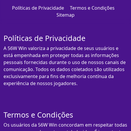
Políticas de Privacidade
Termos e Condições
Sitemap
Políticas de Privacidade
A 56W Win valoriza a privacidade de seus usuários e
está empenhada em proteger todas as informações
pessoais fornecidas durante o uso de nossos canais de
comunicação. Todos os dados coletados são utilizados
exclusivamente para fins de melhoria contínua da
experiência de nossos jogadores.
Termos e Condições
Os usuários da 56W Win concordam em respeitar todas