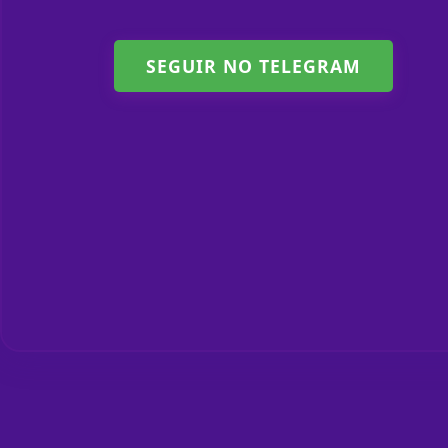
SEGUIR NO TELEGRAM