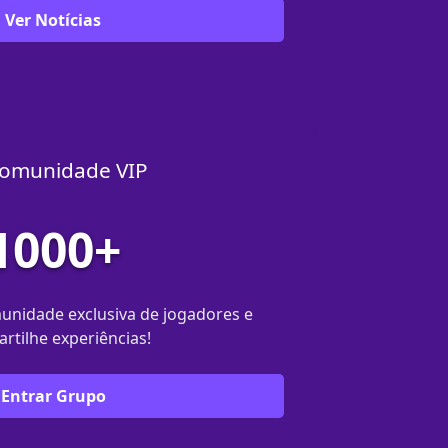
Ver Notícias
Comunidade VIP
1000+
unidade exclusiva de jogadores e
rtilhe experiências!
Entrar Grupo