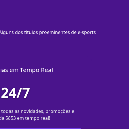
lguns dos títulos proeminentes de e-sports
cias em Tempo Real
24/7
e todas as novidades, promoções e
da 5853 em tempo real!