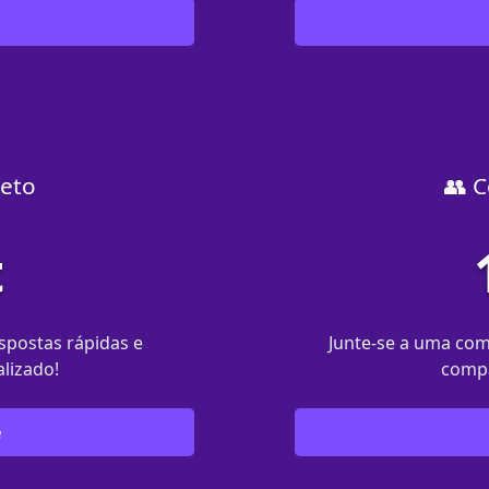
reto
👥 
t
espostas rápidas e
Junte-se a uma com
lizado!
compa
e