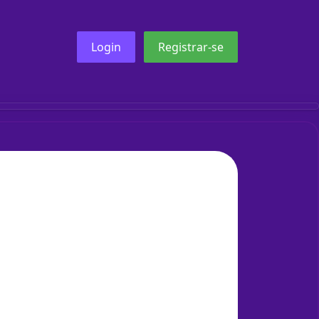
Login
Registrar-se