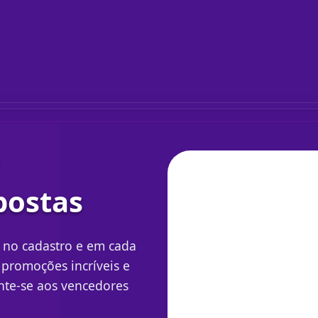
postas
 no cadastro e em cada
 promoções incríveis e
unte-se aos vencedores