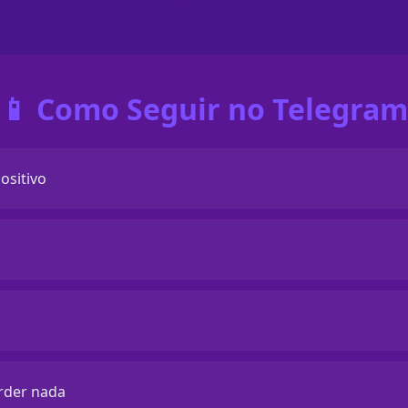
📱 Como Seguir no Telegram
ositivo
erder nada