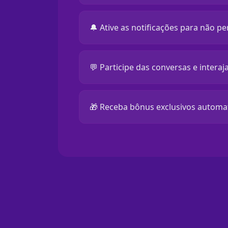
🔔 Ative as notificações para não p
💬 Participe das conversas e interaj
🎁 Receba bônus exclusivos autom