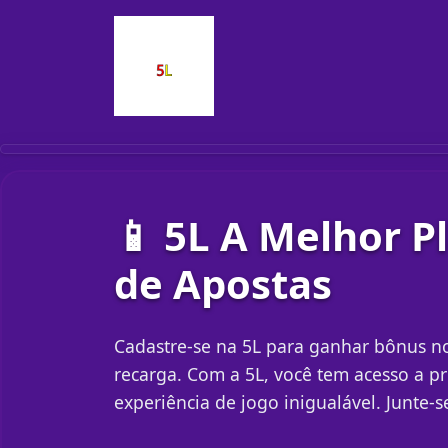
📱 5L A Melhor P
de Apostas
Cadastre-se na 5L para ganhar bônus n
recarga. Com a 5L, você tem acesso a p
experiência de jogo inigualável. Junte-