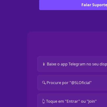
Falar Suport
📱 Baixe o app Telegram no seu disp
🔍 Procure por "@5LOficial"
👆 Toque em "Entrar" ou "Join"