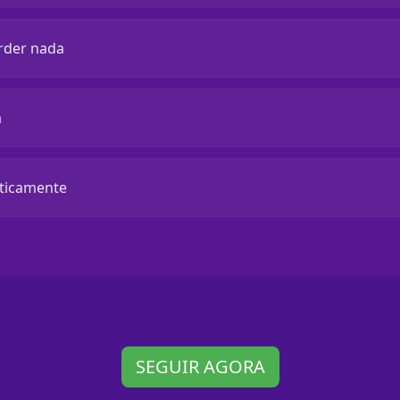
erder nada
a
aticamente
SEGUIR AGORA