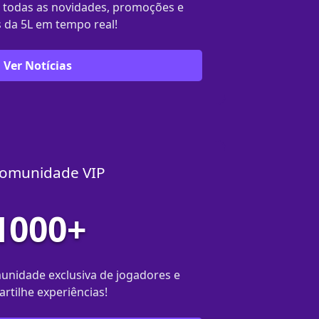
e todas as novidades, promoções e
 da 5L em tempo real!
Ver Notícias
Comunidade VIP
1000+
unidade exclusiva de jogadores e
rtilhe experiências!