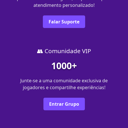
atendimento personalizado!
Falar Suporte
👥 Comunidade VIP
1000+
Junte-se a uma comunidade exclusiva de
jogadores e compartilhe experiências!
Entrar Grupo