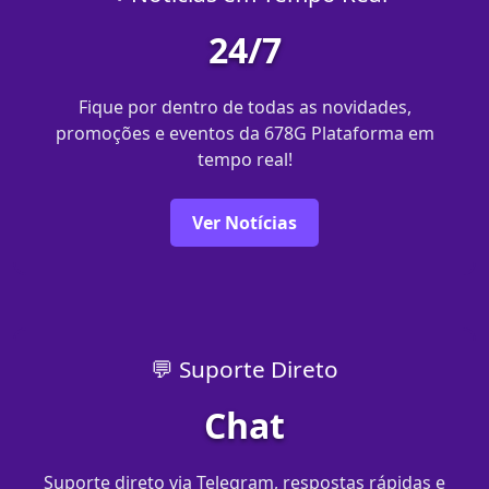
24/7
Fique por dentro de todas as novidades,
promoções e eventos da 678G Plataforma em
tempo real!
Ver Notícias
💬 Suporte Direto
Chat
Suporte direto via Telegram, respostas rápidas e