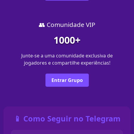
👥 Comunidade VIP
1000+
Junte-se a uma comunidade exclusiva de
jogadores e compartilhe experiências!
Entrar Grupo
📱 Como Seguir no Telegram