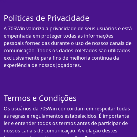
Políticas de Privacidade
A 705Win valoriza a privacidade de seus usuários e está
empenhada em proteger todas as informações
pessoais fornecidas durante o uso de nossos canais de
comunicação. Todos os dados coletados são utilizados
exclusivamente para fins de melhoria contínua da
experiência de nossos jogadores.
Termos e Condições
Os usuários da 705Win concordam em respeitar todas
as regras e regulamentos estabelecidos. É importante
ler e entender todos os termos antes de participar de
nossos canais de comunicação. A violação destes