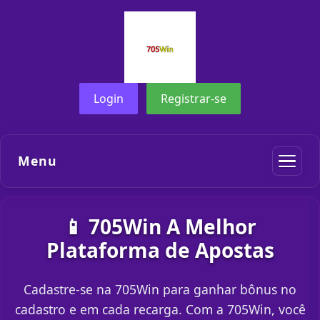
Login
Registrar-se
Menu
📱 705Win A Melhor
Plataforma de Apostas
Cadastre-se na 705Win para ganhar bônus no
cadastro e em cada recarga. Com a 705Win, você