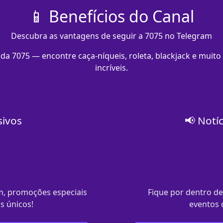
📱 Benefícios do Canal
Descubra as vantagens de seguir a 7075 no Telegram
 da 7075 — encontre caça-níqueis, roleta, blackjack e muit
incríveis.
sivos
📢 Notí
m, promoções especiais
Fique por dentro d
s únicos!
eventos 