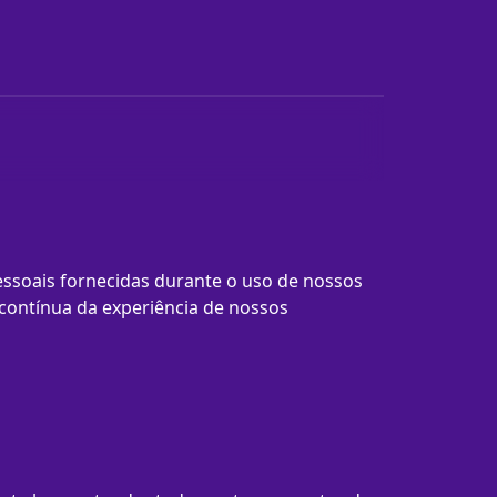
essoais fornecidas durante o uso de nossos
 contínua da experiência de nossos