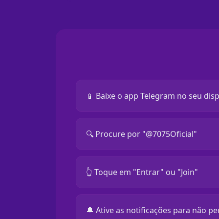
📱 Baixe o app Telegram no seu disp
🔍 Procure por "@7075Oficial"
👆 Toque em "Entrar" ou "Join"
🔔 Ative as notificações para não p