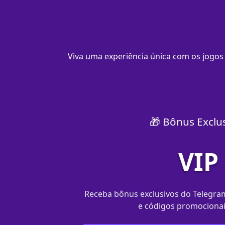
Viva uma experiência única com os jogos
🎁 Bônus Exclu
VIP
Receba bônus exclusivos do Telegra
e códigos promocionai