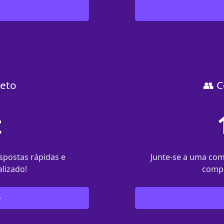
reto
👥 
t
espostas rápidas e
Junte-se a uma com
lizado!
compa
e