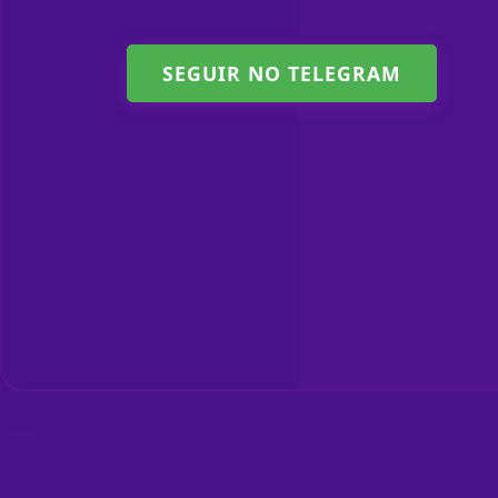
SEGUIR NO TELEGRAM