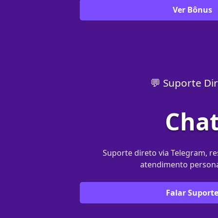
Ver Bônus
💬 Suporte Di
Cha
Suporte direto via Telegram, r
atendimento persona
Falar Suport