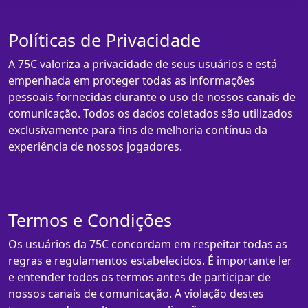
Políticas de Privacidade
A 75C valoriza a privacidade de seus usuários e está
empenhada em proteger todas as informações
pessoais fornecidas durante o uso de nossos canais de
comunicação. Todos os dados coletados são utilizados
exclusivamente para fins de melhoria contínua da
experiência de nossos jogadores.
Termos e Condições
Os usuários da 75C concordam em respeitar todas as
regras e regulamentos estabelecidos. É importante ler
e entender todos os termos antes de participar de
nossos canais de comunicação. A violação destes