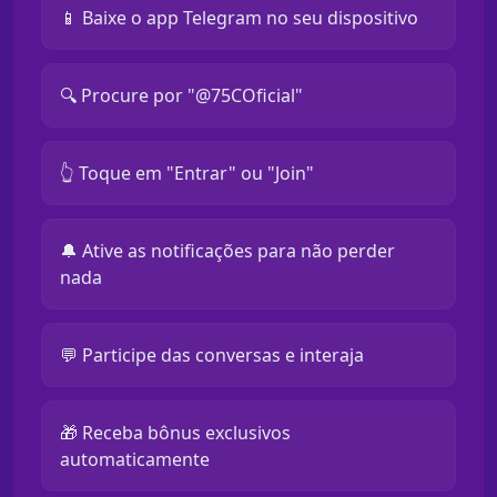
📱 Baixe o app Telegram no seu dispositivo
🔍 Procure por "@75COficial"
👆 Toque em "Entrar" ou "Join"
🔔 Ative as notificações para não perder
nada
💬 Participe das conversas e interaja
🎁 Receba bônus exclusivos
automaticamente