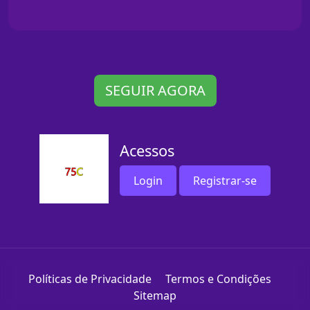
SEGUIR AGORA
Acessos
Login
Registrar-se
Políticas de Privacidade
Termos e Condições
Sitemap