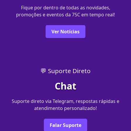
Fique por dentro de todas as novidades,
promoções e eventos da 75C em tempo real!
Ver Notícias
💬 Suporte Direto
Chat
Suporte direto via Telegram, respostas rápidas e
atendimento personalizado!
Falar Suporte