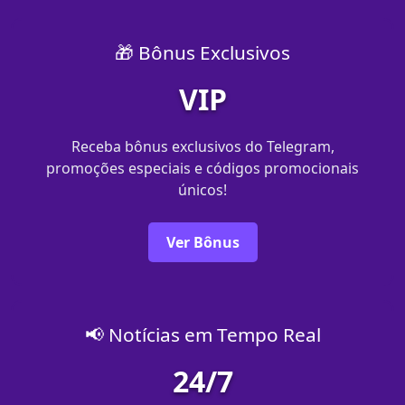
🎁 Bônus Exclusivos
VIP
Receba bônus exclusivos do Telegram,
promoções especiais e códigos promocionais
únicos!
Ver Bônus
📢 Notícias em Tempo Real
24/7