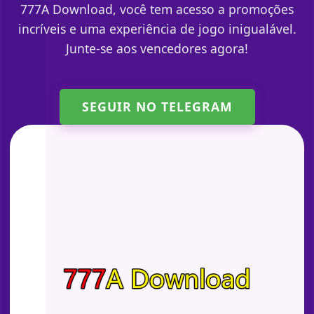
777A Download, você tem acesso a promoções
incríveis e uma experiência de jogo inigualável.
Junte-se aos vencedores agora!
SEGUIR NO TELEGRAM