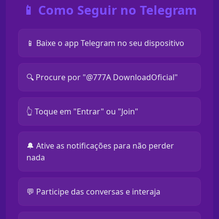
📱 Como Seguir no Telegram
📱 Baixe o app Telegram no seu dispositivo
🔍 Procure por "@777A DownloadOficial"
👆 Toque em "Entrar" ou "Join"
🔔 Ative as notificações para não perder
nada
💬 Participe das conversas e interaja