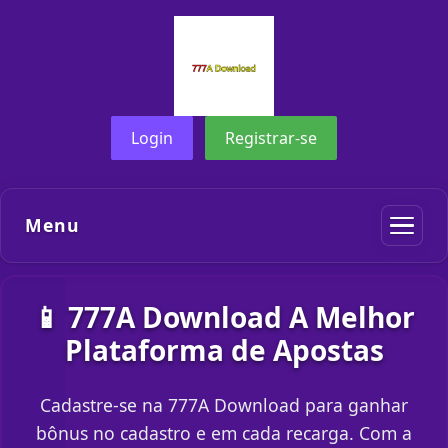
Login
Registrar-se
Menu
📱 777A Download A Melhor
Plataforma de Apostas
Cadastre-se na 777A Download para ganhar
bônus no cadastro e em cada recarga. Com a