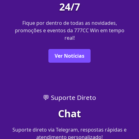
24/7
Fique por dentro de todas as novidades,
promoções e eventos da 777CC Win em tempo
real!
Ver Notícias
💬 Suporte Direto
Chat
Suporte direto via Telegram, respostas rápidas e
atendimento personalizado!