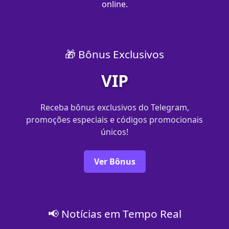
online.
🎁 Bônus Exclusivos
VIP
Receba bônus exclusivos do Telegram,
promoções especiais e códigos promocionais
únicos!
Ver Bônus
📢 Notícias em Tempo Real