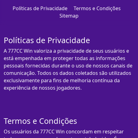
Políticas de Privacidade
Termos e Condições
Sitemap
Políticas de Privacidade
A 777CC Win valoriza a privacidade de seus usuários e
está empenhada em proteger todas as informações
pessoais fornecidas durante o uso de nossos canais de
comunicação. Todos os dados coletados são utilizados
exclusivamente para fins de melhoria contínua da
experiência de nossos jogadores.
Termos e Condições
Os usuários da 777CC Win concordam em respeitar