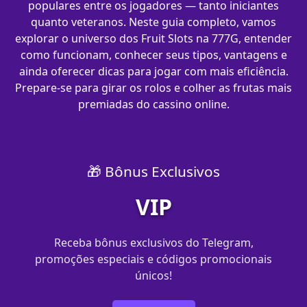
populares entre os jogadores — tanto iniciantes
quanto veteranos. Neste guia completo, vamos
explorar o universo dos Fruit Slots na 777G, entender
como funcionam, conhecer seus tipos, vantagens e
ainda oferecer dicas para jogar com mais eficiência.
Prepare-se para girar os rolos e colher as frutas mais
premiadas do cassino online.
🎁 Bônus Exclusivos
VIP
Receba bônus exclusivos do Telegram,
promoções especiais e códigos promocionais
únicos!