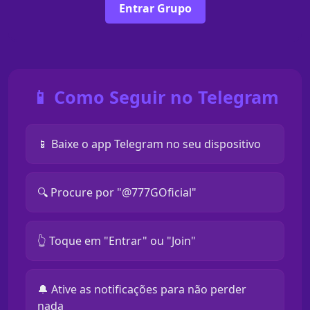
Entrar Grupo
📱 Como Seguir no Telegram
📱 Baixe o app Telegram no seu dispositivo
🔍 Procure por "@777GOficial"
👆 Toque em "Entrar" ou "Join"
🔔 Ative as notificações para não perder
nada