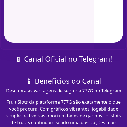
📱 Canal Oficial no Telegram!
📱 Benefícios do Canal
Descubra as vantagens de seguir a 777G no Telegram
Fruit Slots da plataforma 777G são exatamente o que
você procura. Com gráficos vibrantes, jogabilidade
simples e diversas oportunidades de ganhos, os slots
de frutas continuam sendo uma das opções mais