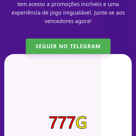
tem acesso a promoções incríveis e uma
experiência de jogo inigualável. Junte-se aos
vencedores agora!
SEGUIR NO TELEGRAM