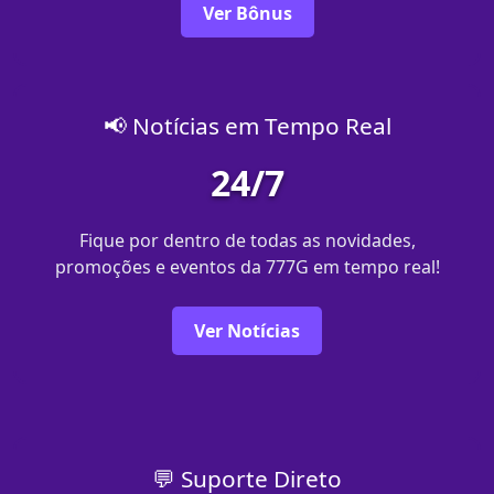
Ver Bônus
📢 Notícias em Tempo Real
24/7
Fique por dentro de todas as novidades,
promoções e eventos da 777G em tempo real!
Ver Notícias
💬 Suporte Direto