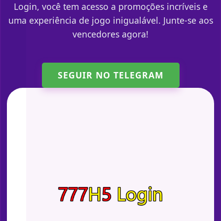
Login, você tem acesso a promoções incríveis e
uma experiência de jogo inigualável. Junte-se aos
vencedores agora!
SEGUIR NO TELEGRAM