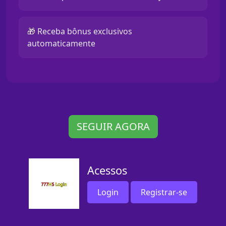
🎁 Receba bônus exclusivos
automaticamente
SEGUIR AGORA
Acessos
Login
Registrar-se