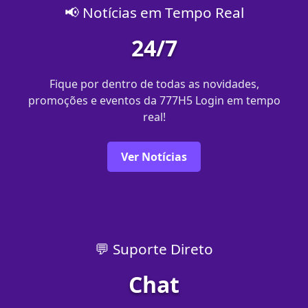
📢 Notícias em Tempo Real
24/7
Fique por dentro de todas as novidades,
promoções e eventos da 777H5 Login em tempo
real!
Ver Notícias
💬 Suporte Direto
Chat