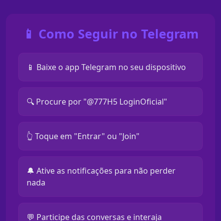
📱 Como Seguir no Telegram
📱 Baixe o app Telegram no seu dispositivo
🔍 Procure por "@777H5 LoginOficial"
👆 Toque em "Entrar" ou "Join"
🔔 Ative as notificações para não perder
nada
💬 Participe das conversas e interaja