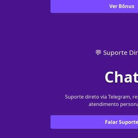
Ver Bônus
💬 Suporte Di
Cha
Suporte direto via Telegram, r
atendimento persona
Falar Suport