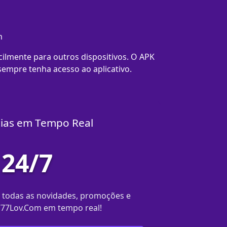
m
cilmente para outros dispositivos. O APK
sempre tenha acesso ao aplicativo.
cias em Tempo Real
24/7
e todas as novidades, promoções e
777Lov.Com em tempo real!