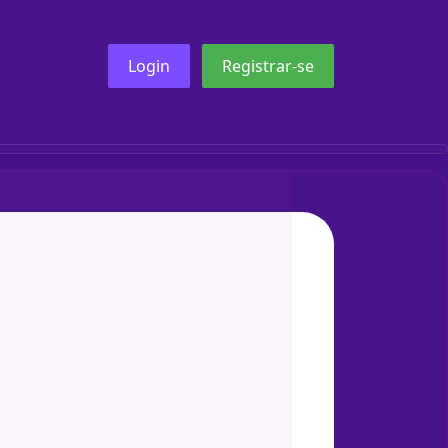
Login
Registrar-se