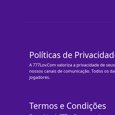
Políticas de Privacida
A 777Lov.Com valoriza a privacidade de seu
nossos canais de comunicação. Todos os dad
jogadores.
Termos e Condições