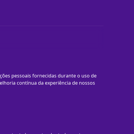
ções pessoais fornecidas durante o uso de
elhoria contínua da experiência de nossos