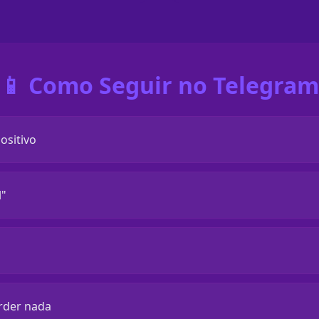
📱 Como Seguir no Telegram
ositivo
l"
erder nada