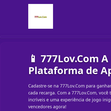
📱 777Lov.Com A
Plataforma de A
Cadastre-se na 777Lov.Com para ganha
cada recarga. Com a 777Lov.Com, você
incríveis e uma experiência de jogo inig
vencedores agora!