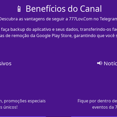
📱 Benefícios do Canal
Descubra as vantagens de seguir a 777Lov.Com no Telegra
aça backup do aplicativo e seus dados, transferindo-os fa
cas de remoção da Google Play Store, garantindo que você 
sivos
📢 Notí
m, promoções especiais
Fique por dentro d
s únicos!
eventos da 