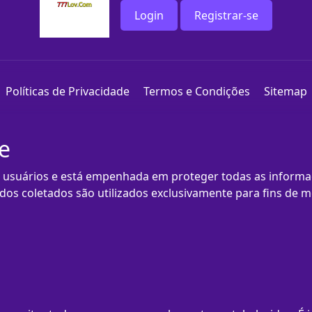
Login
Registrar-se
Políticas de Privacidade
Termos e Condições
Sitemap
de
s usuários e está empenhada em proteger todas as informa
os coletados são utilizados exclusivamente para fins de m