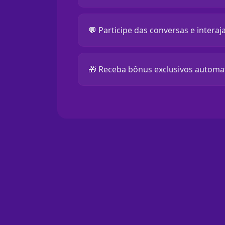
💬 Participe das conversas e interaj
🎁 Receba bônus exclusivos autom