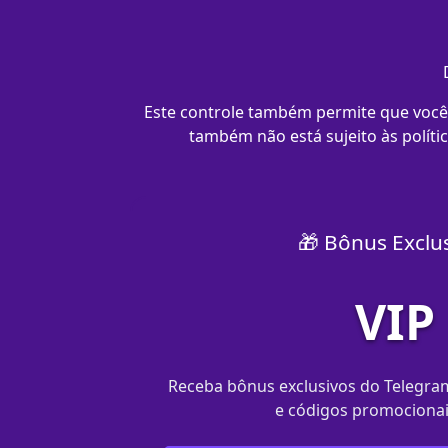
Este controle também permite que você f
também não está sujeito às políti
🎁 Bônus Exclu
VIP
Receba bônus exclusivos do Telegra
e códigos promocionai