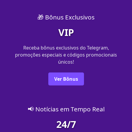
🎁 Bônus Exclusivos
VIP
Receba bônus exclusivos do Telegram,
promoções especiais e códigos promocionais
únicos!
Ver Bônus
📢 Notícias em Tempo Real
24/7