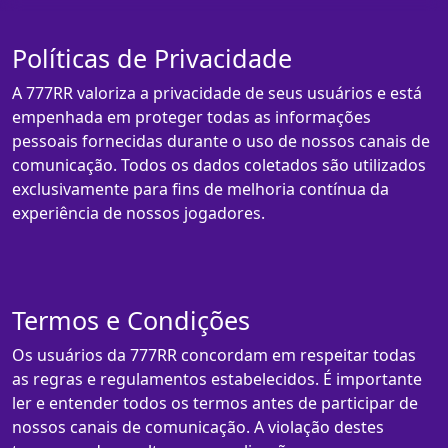
Políticas de Privacidade
A 777RR valoriza a privacidade de seus usuários e está
empenhada em proteger todas as informações
pessoais fornecidas durante o uso de nossos canais de
comunicação. Todos os dados coletados são utilizados
exclusivamente para fins de melhoria contínua da
experiência de nossos jogadores.
Termos e Condições
Os usuários da 777RR concordam em respeitar todas
as regras e regulamentos estabelecidos. É importante
ler e entender todos os termos antes de participar de
nossos canais de comunicação. A violação destes