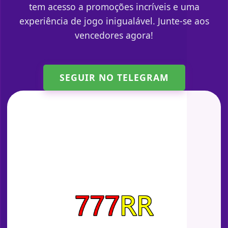
tem acesso a promoções incríveis e uma
experiência de jogo inigualável. Junte-se aos
vencedores agora!
SEGUIR NO TELEGRAM