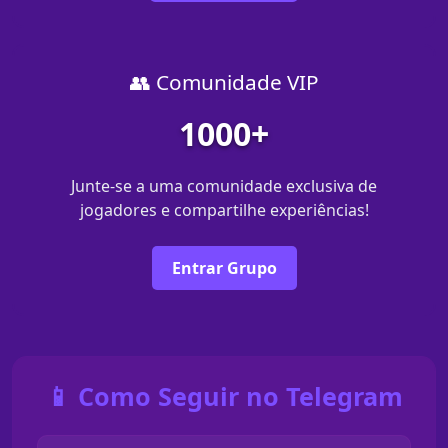
👥 Comunidade VIP
1000+
Junte-se a uma comunidade exclusiva de
jogadores e compartilhe experiências!
Entrar Grupo
📱 Como Seguir no Telegram