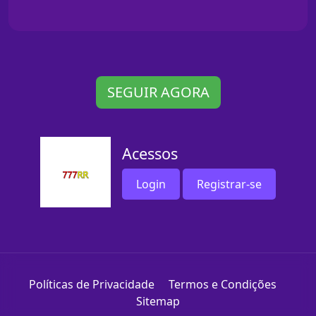
SEGUIR AGORA
Acessos
Login
Registrar-se
Políticas de Privacidade
Termos e Condições
Sitemap