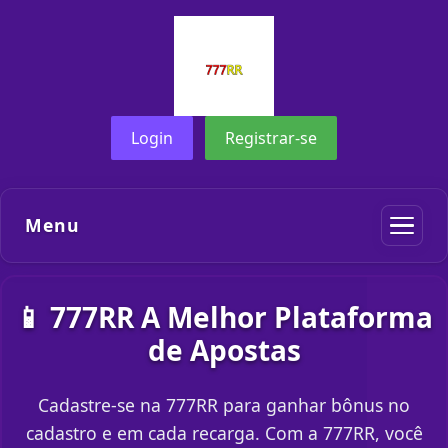
Login
Registrar-se
Menu
📱 777RR A Melhor Plataforma
de Apostas
Cadastre-se na 777RR para ganhar bônus no
cadastro e em cada recarga. Com a 777RR, você