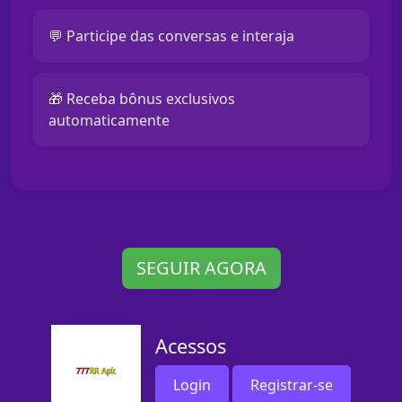
💬 Participe das conversas e interaja
🎁 Receba bônus exclusivos
automaticamente
SEGUIR AGORA
Acessos
Login
Registrar-se