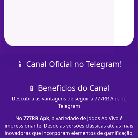
📱 Canal Oficial no Telegram!
📱 Benefícios do Canal
Descubra as vantagens de seguir a 777RR Apk no
Telegram
No
777RR Apk
, a variedade de Jogos Ao Vivo é
impressionante. Desde as versões clássicas até as mais
inovadoras que incorporam elementos de gamificação,