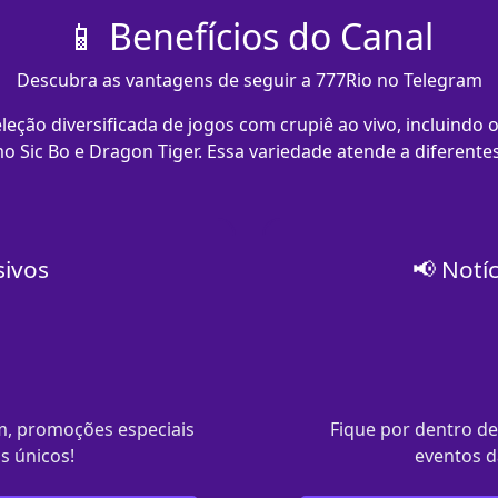
📱 Benefícios do Canal
Descubra as vantagens de seguir a 777Rio no Telegram
eção diversificada de jogos com crupiê ao vivo, incluindo o
 Sic Bo e Dragon Tiger. Essa variedade atende a diferentes
sivos
📢 Notí
m, promoções especiais
Fique por dentro d
s únicos!
eventos d