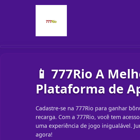
📱 777Rio A Melh
Plataforma de A
Cadastre-se na 777Rio para ganhar bôn
recarga. Com a 777Rio, você tem acesso
uma experiência de jogo inigualável. J
agora!