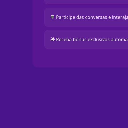
💬 Participe das conversas e interaj
🎁 Receba bônus exclusivos autom