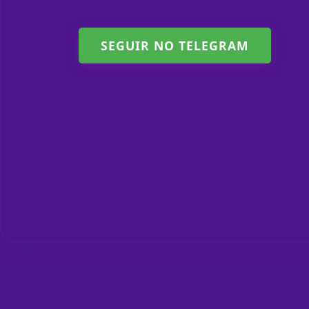
SEGUIR NO TELEGRAM