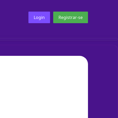
Login
Registrar-se