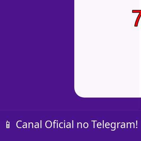
📱 Canal Oficial no Telegram!