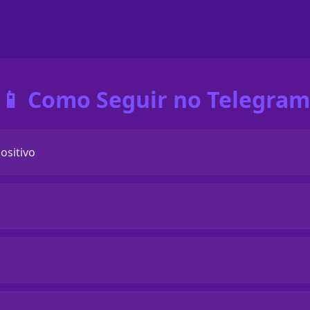
📱 Como Seguir no Telegram
ositivo