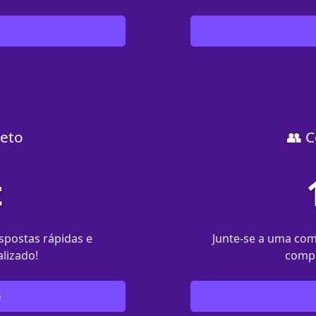
reto
👥 
t
espostas rápidas e
Junte-se a uma com
lizado!
compa
e