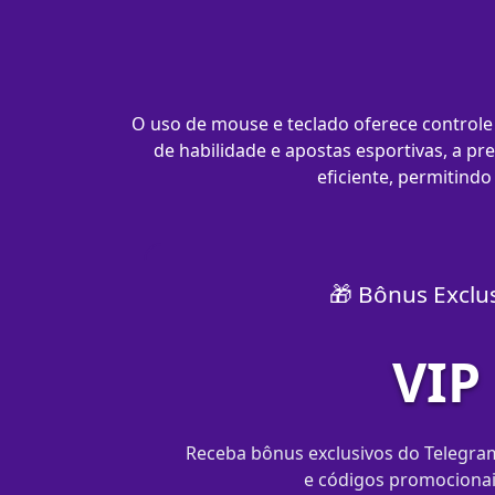
O uso de mouse e teclado oferece controle
de habilidade e apostas esportivas, a p
eficiente, permitind
🎁 Bônus Exclu
VIP
Receba bônus exclusivos do Telegra
e códigos promocionai