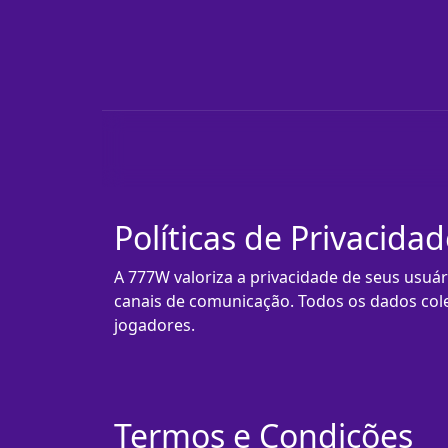
Políticas de Privacida
A 777W valoriza a privacidade de seus usu
canais de comunicação. Todos os dados cole
jogadores.
Termos e Condições