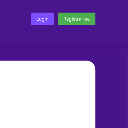
Login
Registrar-se