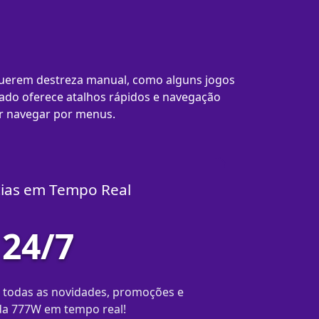
equerem destreza manual, como alguns jogos
lado oferece atalhos rápidos e navegação
ar navegar por menus.
cias em Tempo Real
24/7
e todas as novidades, promoções e
da 777W em tempo real!