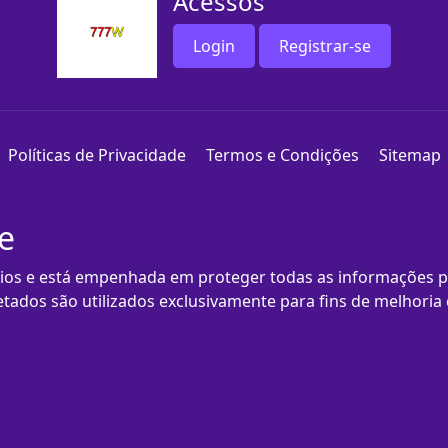
Acessos
Login
Registrar-se
Políticas de Privacidade
Termos e Condições
Sitemap
de
ários e está empenhada em proteger todas as informações p
tados são utilizados exclusivamente para fins de melhoria