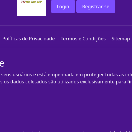
Login
Registrar-se
Políticas de Privacidade
Termos e Condições
Sitemap
de
e seus usuários e está empenhada em proteger todas as in
 os dados coletados são utilizados exclusivamente para fi