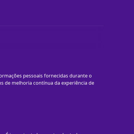
formações pessoais fornecidas durante o
ns de melhoria contínua da experiência de