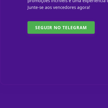
promoções incríveis e uma experiência d
Junte-se aos vencedores agora!
SEGUIR NO TELEGRAM