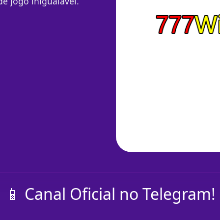
e jogo inigualável.
📱 Canal Oficial no Telegram!