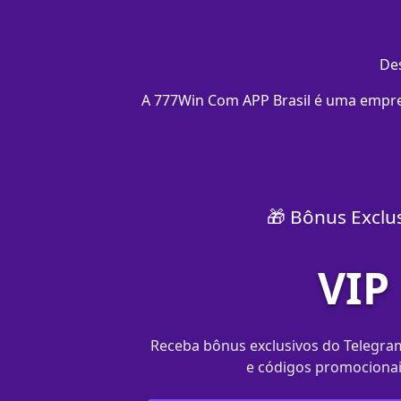
De
A 777Win Com APP Brasil é uma empres
🎁 Bônus Exclu
VIP
Receba bônus exclusivos do Telegra
e códigos promocionai