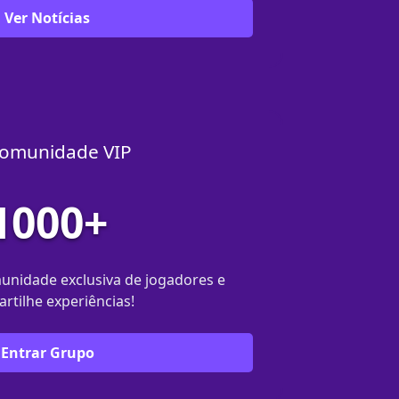
Ver Notícias
Comunidade VIP
1000+
unidade exclusiva de jogadores e
rtilhe experiências!
Entrar Grupo