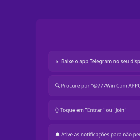
📱 Baixe o app Telegram no seu disp
🔍 Procure por "@777Win Com APPOf
👆 Toque em "Entrar" ou "Join"
🔔 Ative as notificações para não p