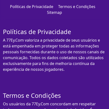
Políticas de Privacidade
Termos e Condições
Sitemap
Políticas de Privacidade
A 77Ey.Com valoriza a privacidade de seus usuários e
está empenhada em proteger todas as informações
pessoais fornecidas durante o uso de nossos canais de
comunicação. Todos os dados coletados são utilizados
exclusivamente para fins de melhoria contínua da
experiência de nossos jogadores.
Termos e Condições
Os usuários da 77Ey.Com concordam em respeitar