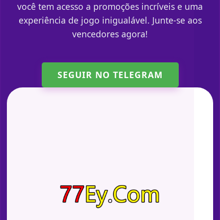
você tem acesso a promoções incríveis e uma
experiência de jogo inigualável. Junte-se aos
vencedores agora!
SEGUIR NO TELEGRAM