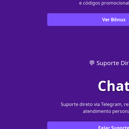
e códigos promocionai
Ver Bônus
💬 Suporte Di
Cha
Suporte direto via Telegram, r
atendimento persona
Falar Suport