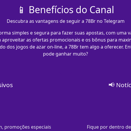
📱 Benefícios do Canal
Descubra as vantagens de seguir a 78Br no Telegram
forma simples e segura para fazer suas apostas, com uma v
m aproveitar as ofertas promocionais e os bônus para max
 dos jogos de azar on-line, a 78Br tem algo a oferecer. En
pode ganhar muito?
sivos
📢 Notí
m, promoções especiais
Fique por dentro d