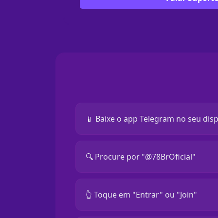
📱 Baixe o app Telegram no seu disp
🔍 Procure por "@78BrOficial"
👆 Toque em "Entrar" ou "Join"