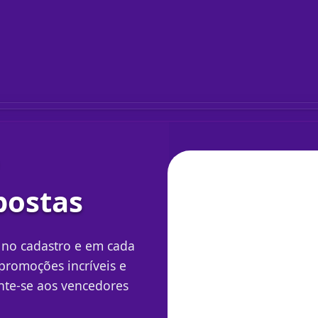
postas
 no cadastro e em cada
promoções incríveis e
unte-se aos vencedores