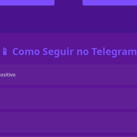
📱 Como Seguir no Telegram
ositivo