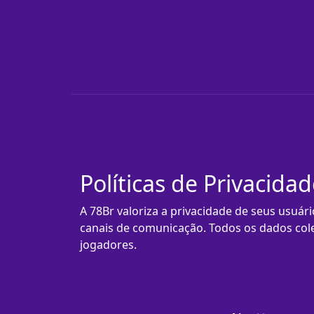
Políticas de Privacida
A 78Br valoriza a privacidade de seus usuá
canais de comunicação. Todos os dados cole
jogadores.