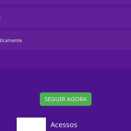
a
aticamente
SEGUIR AGORA
Acessos