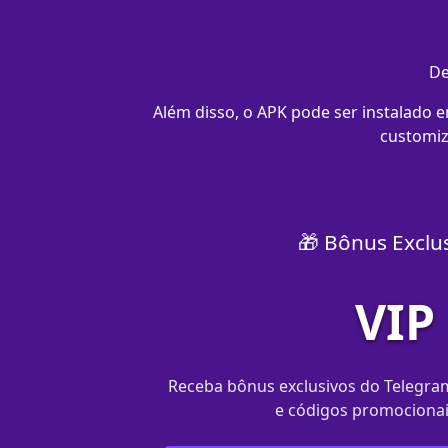
De
Além disso, o APK pode ser instalado 
customiza
🎁 Bônus Exclu
VIP
Receba bônus exclusivos do Telegra
e códigos promocionai