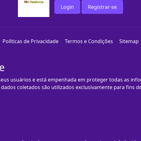
Login
Registrar-se
Políticas de Privacidade
Termos e Condições
Sitemap
de
 seus usuários e está empenhada em proteger todas as inf
dados coletados são utilizados exclusivamente para fins d