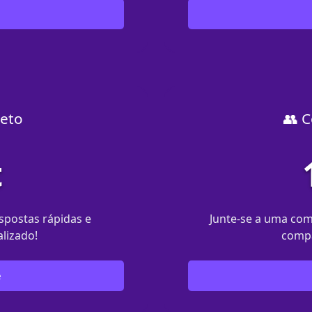
reto
👥 
t
espostas rápidas e
Junte-se a uma com
lizado!
compa
e