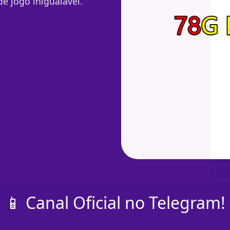
e jogo inigualável.
📱 Canal Oficial no Telegram!