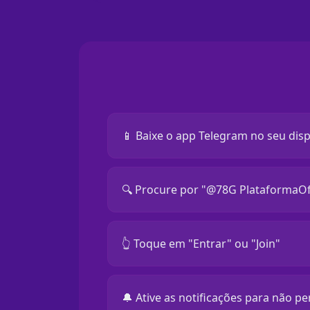
📱 Baixe o app Telegram no seu disp
🔍 Procure por "@78G PlataformaOfi
👆 Toque em "Entrar" ou "Join"
🔔 Ative as notificações para não p