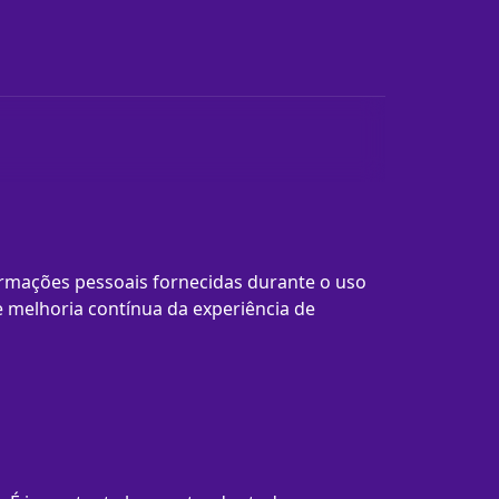
ormações pessoais fornecidas durante o uso
e melhoria contínua da experiência de