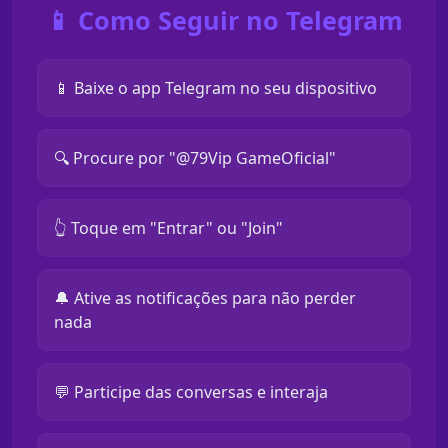
📱 Como Seguir no Telegram
📱 Baixe o app Telegram no seu dispositivo
🔍 Procure por "@79Vip GameOficial"
👆 Toque em "Entrar" ou "Join"
🔔 Ative as notificações para não perder
nada
💬 Participe das conversas e interaja