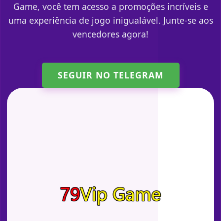
Game, você tem acesso a promoções incríveis e
uma experiência de jogo inigualável. Junte-se aos
vencedores agora!
SEGUIR NO TELEGRAM