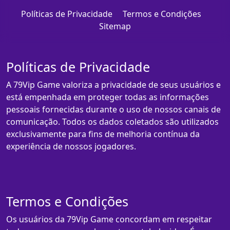
Políticas de Privacidade
Termos e Condições
Sitemap
Políticas de Privacidade
A 79Vip Game valoriza a privacidade de seus usuários e
está empenhada em proteger todas as informações
pessoais fornecidas durante o uso de nossos canais de
comunicação. Todos os dados coletados são utilizados
exclusivamente para fins de melhoria contínua da
experiência de nossos jogadores.
Termos e Condições
Os usuários da 79Vip Game concordam em respeitar