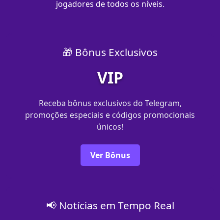
jogadores de todos os níveis.
🎁 Bônus Exclusivos
VIP
Receba bônus exclusivos do Telegram,
promoções especiais e códigos promocionais
únicos!
Ver Bônus
📢 Notícias em Tempo Real