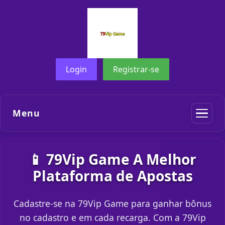
Login
Registrar-se
Menu
📱 79Vip Game A Melhor
Plataforma de Apostas
Cadastre-se na 79Vip Game para ganhar bônus
no cadastro e em cada recarga. Com a 79Vip