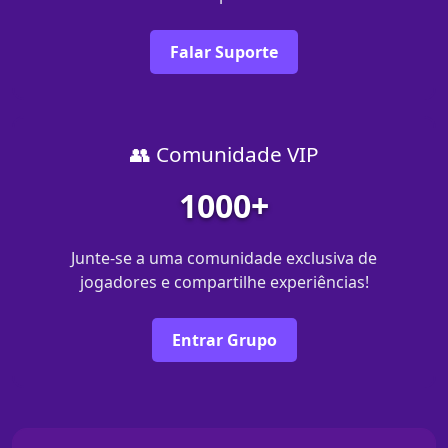
Falar Suporte
👥 Comunidade VIP
1000+
Junte-se a uma comunidade exclusiva de
jogadores e compartilhe experiências!
Entrar Grupo