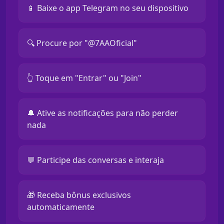
📱 Baixe o app Telegram no seu dispositivo
🔍 Procure por "@7AAOficial"
👆 Toque em "Entrar" ou "Join"
🔔 Ative as notificações para não perder
nada
💬 Participe das conversas e interaja
🎁 Receba bônus exclusivos
automaticamente