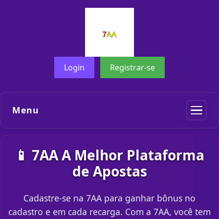
Login
Registrar-se
Menu
📱 7AA A Melhor Plataforma
de Apostas
Cadastre-se na 7AA para ganhar bônus no
cadastro e em cada recarga. Com a 7AA, você tem