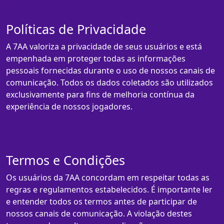
Políticas de Privacidade
A 7AA valoriza a privacidade de seus usuários e está
empenhada em proteger todas as informações
pessoais fornecidas durante o uso de nossos canais de
comunicação. Todos os dados coletados são utilizados
exclusivamente para fins de melhoria contínua da
experiência de nossos jogadores.
Termos e Condições
Os usuários da 7AA concordam em respeitar todas as
regras e regulamentos estabelecidos. É importante ler
e entender todos os termos antes de participar de
nossos canais de comunicação. A violação destes