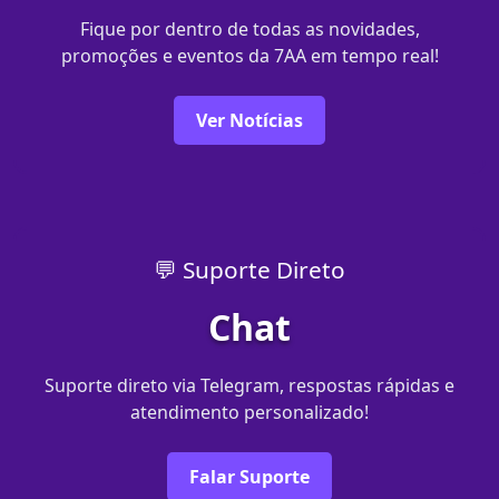
Fique por dentro de todas as novidades,
promoções e eventos da 7AA em tempo real!
Ver Notícias
💬 Suporte Direto
Chat
Suporte direto via Telegram, respostas rápidas e
atendimento personalizado!
Falar Suporte