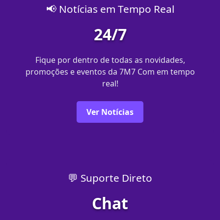
📢 Notícias em Tempo Real
24/7
Fique por dentro de todas as novidades,
promoções e eventos da 7M7 Com em tempo
real!
Ver Notícias
💬 Suporte Direto
Chat