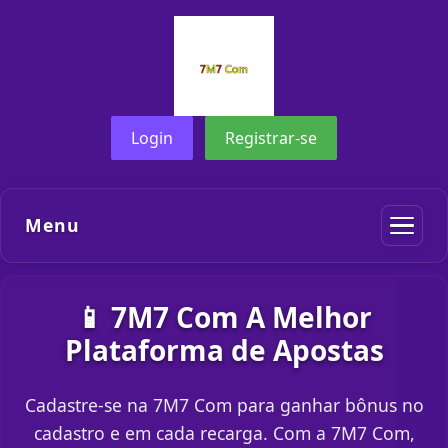
Login
Registrar-se
Menu
📱 7M7 Com A Melhor
Plataforma de Apostas
Cadastre-se na 7M7 Com para ganhar bônus no
cadastro e em cada recarga. Com a 7M7 Com,