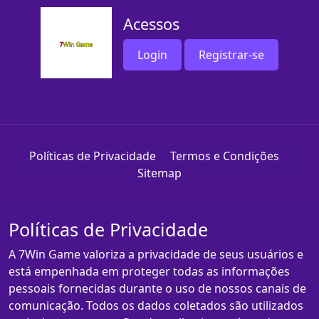
Acessos
Login
Registrar-se
Políticas de Privacidade
Termos e Condições
Sitemap
Políticas de Privacidade
A 7Win Game valoriza a privacidade de seus usuários e
está empenhada em proteger todas as informações
pessoais fornecidas durante o uso de nossos canais de
comunicação. Todos os dados coletados são utilizados