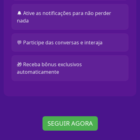
🔔 Ative as notificações para não perder
nada
💬 Participe das conversas e interaja
🎁 Receba bônus exclusivos
automaticamente
SEGUIR AGORA