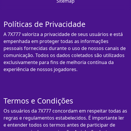
Sitemap
Políticas de Privacidade
A 7X777 valoriza a privacidade de seus usuários e está
empenhada em proteger todas as informações
pessoais fornecidas durante o uso de nossos canais de
comunicação. Todos os dados coletados são utilizados
exclusivamente para fins de melhoria contínua da
experiência de nossos jogadores.
Termos e Condições
Os usuários da 7X777 concordam em respeitar todas as
regras e regulamentos estabelecidos. É importante ler
e entender todos os termos antes de participar de