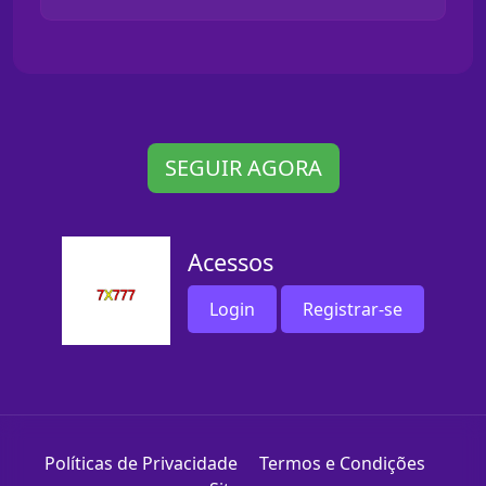
SEGUIR AGORA
Acessos
Login
Registrar-se
Políticas de Privacidade
Termos e Condições