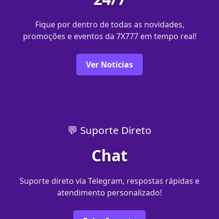
Fique por dentro de todas as novidades,
promoções e eventos da 7X777 em tempo real!
Ver Notícias
💬 Suporte Direto
Chat
Suporte direto via Telegram, respostas rápidas e
atendimento personalizado!